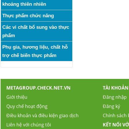
khoáng thiên nhiên
Thực phẩm chức năng
Các vi chất bổ sung vào thực
phẩm
Phụ gia, hương liệu, chất hỗ
trợ chế biến thực phẩm
METAGROUP.CHECK.NET.VN
TÀI KHOẢN
Giới thiệu
Đăng nhập
Quy chế hoạt động
Đăng ký
Điều khoản và điều kiện giao dịch
Chính sách
Liên hệ với chúng tôi
KẾT NỐI VỚ