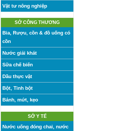
Vật tư nông nghiệp
SỞ CÔNG THƯƠNG
Bia, Rượu, cồn & đồ uống có
cồn
Nước giải khát
Sữa chế biến
Dầu thực vật
Bột, Tinh bột
Bánh, mứt, kẹo
SỞ Y TẾ
Nước uống đóng chai, nước