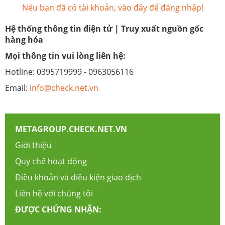
Nếu bạn đã có tài khoản, vào đây để đăng nhập!
Hệ thống thông tin điện tử | Truy xuất nguồn gốc
hàng hóa
Mọi thông tin vui lòng liên hệ:
Hotline: 0395719999 - 0963056116
Email:
info@check.net.vn
METAGROUP.CHECK.NET.VN
Giới thiệu
Quy chế hoạt động
Điều khoản và điều kiện giao dịch
Liên hệ với chúng tôi
ĐƯỢC CHỨNG NHẬN: