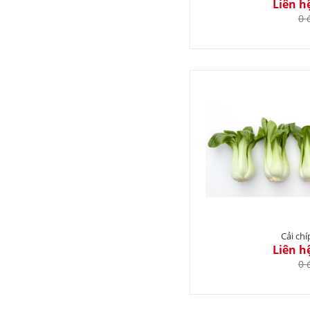
Liên h
0 
Cải chí
Liên h
0 