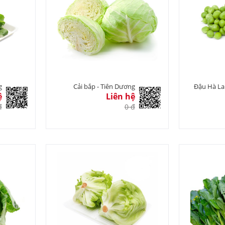
g
Cải bắp - Tiên Dương
Đậu Hà La
ệ
Liên hệ
đ
0 đ