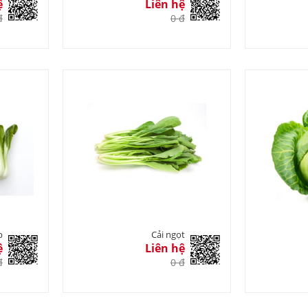
ệ
Liên hệ
đ
0 đ
p
Cải ngọt
ệ
Liên hệ
đ
0 đ