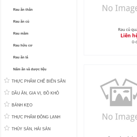
Rau ăn thân
Rau ăn củ
Rau củ qu
Rau mầm
Liên h
0 
Rau hữu cơ
Rau ăn lá
Nấm ăn và dược liệu
THỰC PHẨM CHẾ BIẾN SẴN
DẦU ĂN, GIA VỊ, ĐỒ KHÔ
BÁNH KẸO
THỰC PHẨM ĐÔNG LẠNH
THỦY SẢN, HẢI SẢN