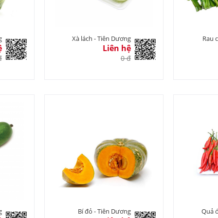
g
Xà lách - Tiên Dương
Rau c
ệ
Liên hệ
đ
0 đ
g
Bí đỏ - Tiên Dương
Quả ớ