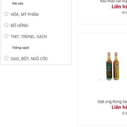
Rau màu các loạ
Hải sản
Liên h
0 
HÓA, MỸ PHẨM
ĐỒ UỐNG
THỊT, TRỨNG, SẠCH
Trứng sạch
GẠO, BỘT, NGŨ CỐC
Mật ong Rừng Sá
Liên h
0 