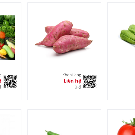
g
Khoai lang
ệ
Liên hệ
đ
0 đ