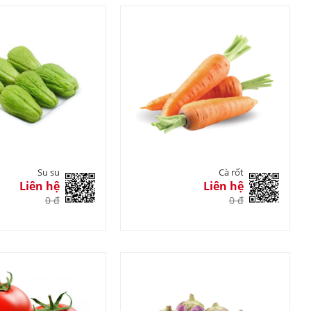
Su su
Cà rốt
Liên hệ
Liên hệ
0 đ
0 đ