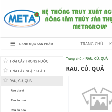
TRANG CHỦ
K
DANH MỤC SẢN PHẨM
Trang chủ
>
RAU, CỦ, QUẢ
TRÁI CÂY TRONG NƯỚC
RAU, CỦ, QUẢ
TRÁI CÂY NHẬP KHẨU
RAU, CỦ, QUẢ
Rau gia vị
Rau ăn quả
Rau ăn hoa