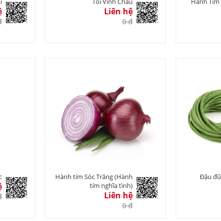
i
Tỏi Vĩnh Châu
Hành Tím 
ệ
Liên hệ
đ
0 đ
c
Hành tím Sóc Trăng (Hành
Đậu đũ
ệ
tím nghĩa tình)
Liên hệ
đ
0 đ