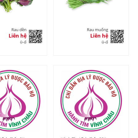
Rau dền
Rau muống
Liên hệ
Liên hệ
0 đ
0 đ