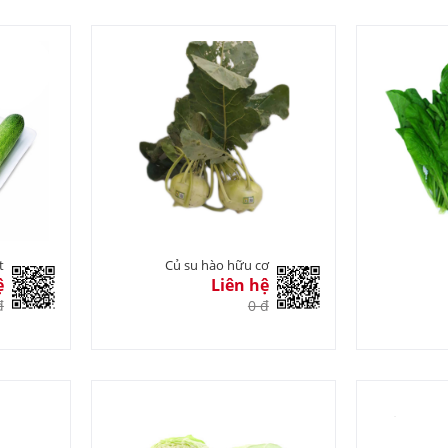
t
Củ su hào hữu cơ
ệ
Liên hệ
đ
0 đ