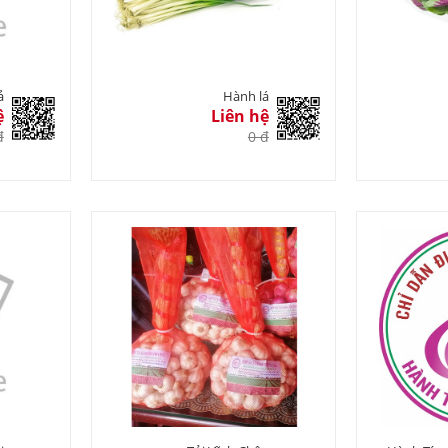
ả
Hành lá
ệ
Liên hệ
đ
0 đ