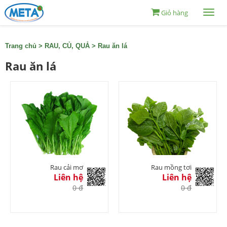
Giỏ hàng
Togg
navi
Trang chủ
>
RAU, CỦ, QUẢ
>
Rau ăn lá
Rau ăn lá
Rau cải mơ
Rau mồng tơi
Liên hệ
Liên hệ
0 đ
0 đ