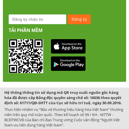
TẢI PHẦN MỀM
Hệ thống thông tin sử dụng mã QR truy xuất nguồn gốc hàng
hóa đã được cấp Bằng độc quyền sáng chế số: 16036 theo quyết
định số: 61711/QĐ-SHTT của Cục sở hữu trí tuệ, ngày 30.09.2016.
Thực hiện nhiệm vụ “Bảo vệ thương hiệu hàng hóa Việt Nam” thường
niên trên quy mô toàn quốc. Theo kế hoạch số 99 / KH - MTTW -
BCĐTWCVĐ của Ban chỉ đạo Trung ương Cuộc vận động “Người Việt
Nam ưu tiên dùng hàng Việt Nam”.