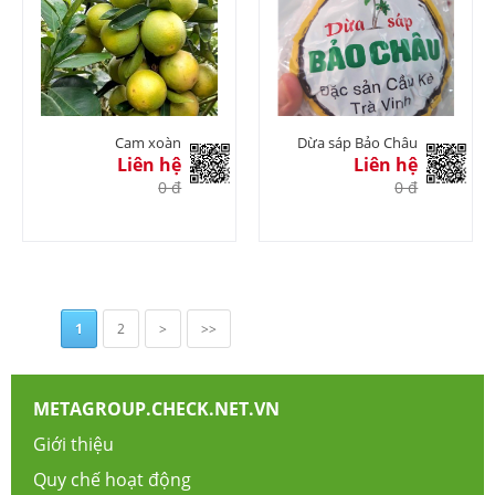
Cam xoàn
Dừa sáp Bảo Châu
Liên hệ
Liên hệ
0 đ
0 đ
1
2
>
>>
METAGROUP.CHECK.NET.VN
Giới thiệu
Quy chế hoạt động