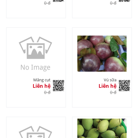
0 đ
0 đ
Măng cụt
Vú sữa
Liên hệ
Liên hệ
0 đ
0 đ