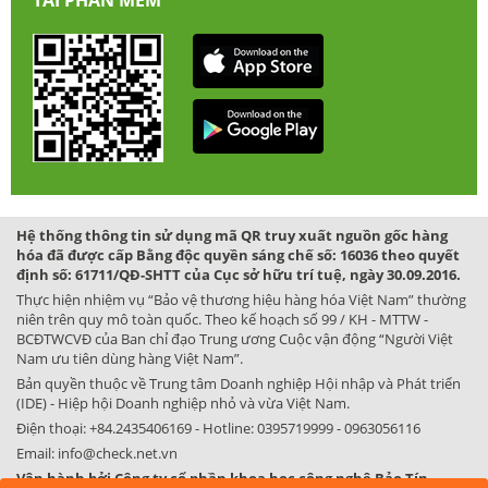
TẢI PHẦN MỀM
Hệ thống thông tin sử dụng mã QR truy xuất nguồn gốc hàng
hóa đã được cấp Bằng độc quyền sáng chế số: 16036 theo quyết
định số: 61711/QĐ-SHTT của Cục sở hữu trí tuệ, ngày 30.09.2016.
Thực hiện nhiệm vụ “Bảo vệ thương hiệu hàng hóa Việt Nam” thường
niên trên quy mô toàn quốc. Theo kế hoạch số 99 / KH - MTTW -
BCĐTWCVĐ của Ban chỉ đạo Trung ương Cuộc vận động “Người Việt
Nam ưu tiên dùng hàng Việt Nam”.
Bản quyền thuộc về Trung tâm Doanh nghiệp Hội nhập và Phát triển
(IDE) - Hiệp hội Doanh nghiệp nhỏ và vừa Việt Nam.
Điện thoại:
+84.2435406169
- Hotline:
0395719999
-
0963056116
Email:
info@check.net.vn
Vận hành bởi Công ty cổ phần khoa học công nghệ Bảo Tín