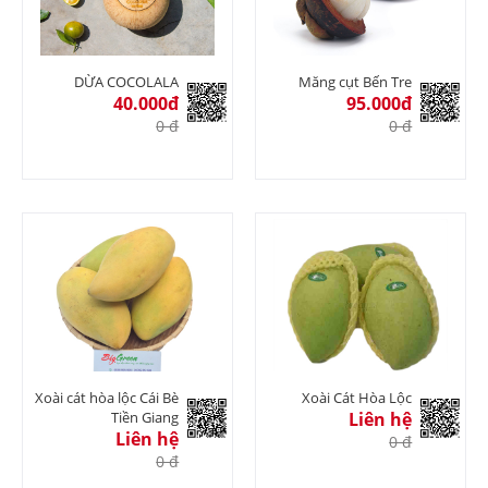
DỪA COCOLALA
Măng cụt Bến Tre
40.000đ
95.000đ
0 đ
0 đ
Xoài cát hòa lộc Cái Bè
Xoài Cát Hòa Lộc
Tiền Giang
Liên hệ
Liên hệ
0 đ
0 đ