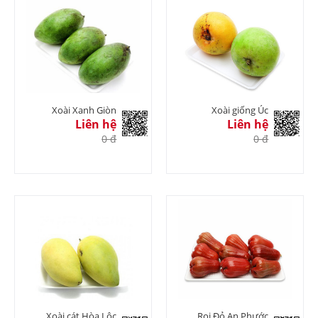
Xoài Xanh Giòn
Xoài giống Úc
Liên hệ
Liên hệ
0 đ
0 đ
Xoài cát Hòa Lộc
Roi Đỏ An Phước