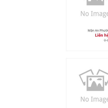
Mận An Phướ
Liên h
0 