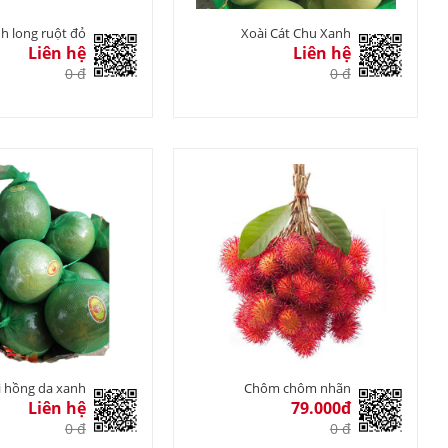
h long ruột đỏ
Xoài Cát Chu Xanh
Liên hệ
Liên hệ
0 đ
0 đ
 hồng da xanh
Chôm chôm nhãn
Liên hệ
79.000đ
0 đ
0 đ