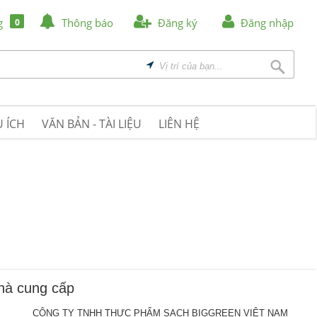
g
Thông báo
Đăng ký
Đăng nhập
0
 ÍCH
VĂN BẢN - TÀI LIỆU
LIÊN HỆ
nhà cung cấp
CÔNG TY TNHH THỰC PHẨM SẠCH BIGGREEN VIỆT NAM