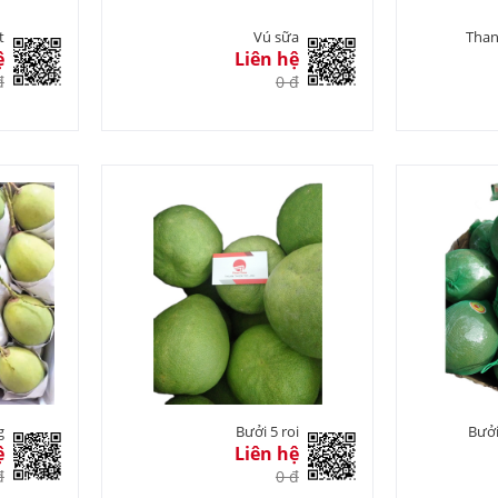
t
Vú sữa
Than
ệ
Liên hệ
đ
0 đ
g
Bưởi 5 roi
Bưởi
ệ
Liên hệ
đ
0 đ