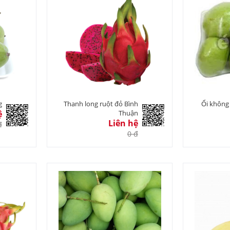
g
Thanh long ruột đỏ Bình
Ổi không 
ệ
Thuận
Liên hệ
đ
0 đ