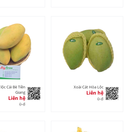
 lộc Cái Bè Tiền
Xoài Cát Hòa Lộc
Giang
Liên hệ
Liên hệ
0 đ
0 đ