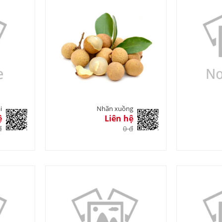
i
Nhãn xuồng
ệ
Liên hệ
đ
0 đ