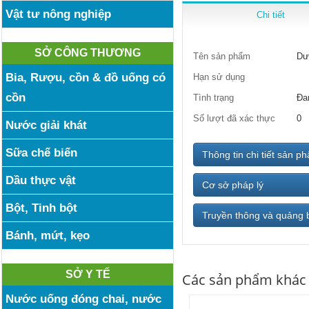
Vật tư nông nghiệp
Chi tiết
SỞ CÔNG THƯƠNG
Tên sản phẩm
Dư
Bia, Rượu, cồn & đồ uống có
Hạn sử dụng
cồn
Tình trạng
Đa
Số lượt đã xác thực
0
Nước giải khát
Sữa chế biến
Thông tin chi tiết sản p
Dầu thực vật
Cơ sở pháp lý
Bột, Tinh bột
Truyền thông và quảng 
Bánh, mứt, kẹo
SỞ Y TẾ
Các sản phẩm khác
Nước uống đóng chai, nước