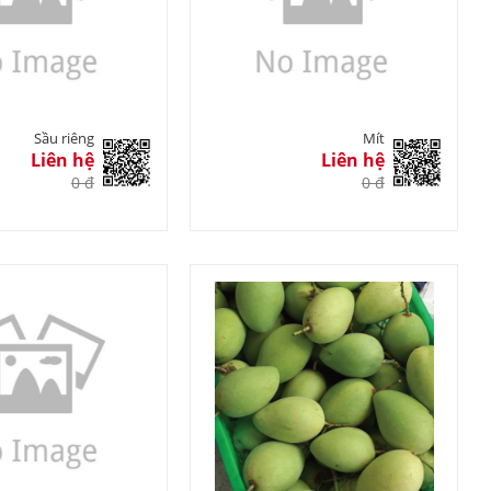
Sầu riêng
Mít
Liên hệ
Liên hệ
0 đ
0 đ