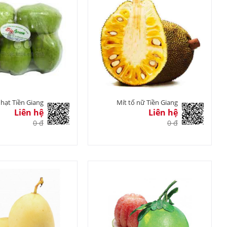
hạt Tiền Giang
Mít tố nữ Tiền Giang
Liên hệ
Liên hệ
0 đ
0 đ