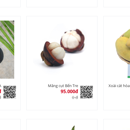
A
Măng cụt Bến Tre
Xoài cát hòa
đ
95.000đ
đ
0 đ