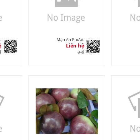
c
Mận An Phước
ệ
Liên hệ
đ
0 đ