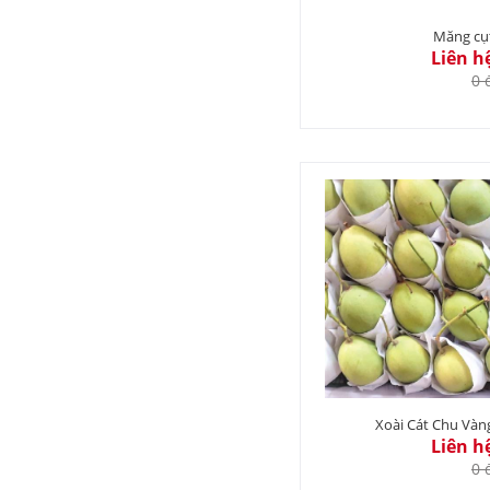
Măng cụ
Liên h
0 
Xoài Cát Chu Vàn
Liên h
0 