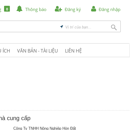
g
Thông báo
Đăng ký
Đăng nhập
0
 ÍCH
VĂN BẢN - TÀI LIỆU
LIÊN HỆ
nhà cung cấp
Công Ty TNHH Nông Nghiệp Hòn Đất