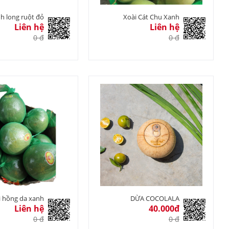
h long ruột đỏ
Xoài Cát Chu Xanh
Liên hệ
Liên hệ
0 đ
0 đ
 hồng da xanh
DỪA COCOLALA
Liên hệ
40.000đ
0 đ
0 đ