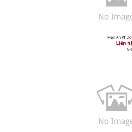
Mận An Phướ
Liên h
0 