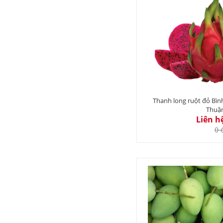
Thanh long ruột đỏ Bìn
Thuậ
Liên h
0 