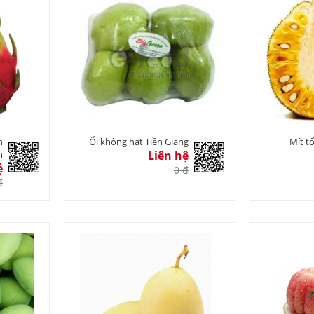
h
Ổi không hạt Tiền Giang
Mít t
n
Liên hệ
ệ
0 đ
đ