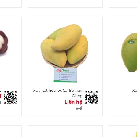
e
Xoài cát hòa lộc Cái Bè Tiền
Xo
đ
Giang
Liên hệ
đ
0 đ