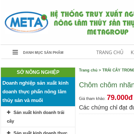
TRANG CHỦ
K
DANH MỤC SẢN PHẨM
Trang chủ
>
TRÁI CÂY TRO
SỞ NÔNG NGHIỆP
Doanh nghiệp sản xuất kinh
Chôm chôm nhã
doanh thực phẩn nông lâm
79.000đ
Giá tham khảo:
thủy sản và muối
Các chứng chỉ đạt 
Sản xuất kinh doanh trái
cây
Sản xuất kinh doanh thực