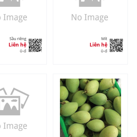
Sầu riêng
Mít
Liên hệ
Liên hệ
0 đ
0 đ