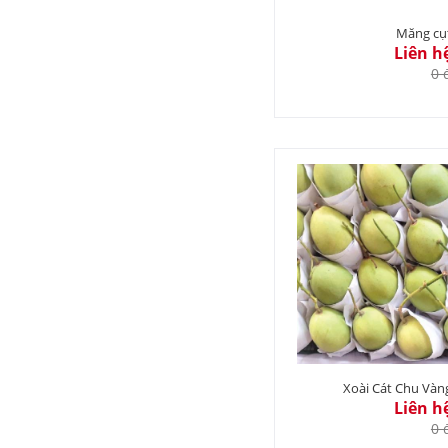
Măng cụ
Liên h
0 
Xoài Cát Chu Vàn
Liên h
0 