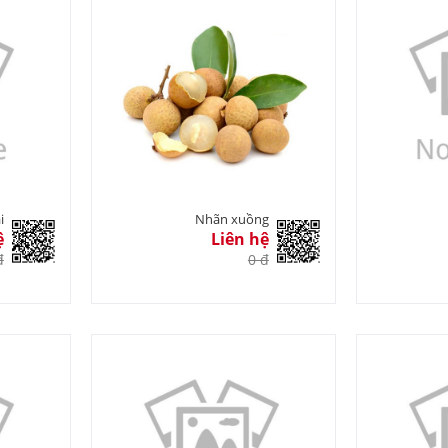
i
Nhãn xuồng
ệ
Liên hệ
đ
0 đ