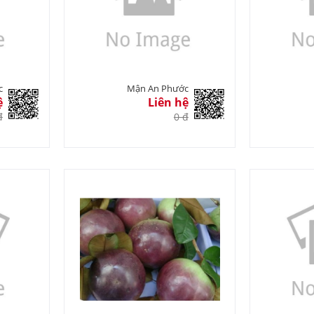
c
Mận An Phước
ệ
Liên hệ
đ
0 đ