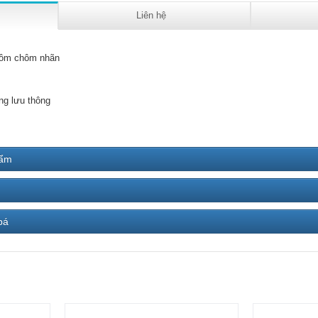
Liên hệ
ôm chôm nhãn
ng lưu thông
hẩm
bá