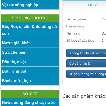
Vật tư nông nghiệp
Chi tiết
SỞ CÔNG THƯƠNG
Tên sản phẩm
Ch
Bia, Rượu, cồn & đồ uống có
Hạn sử dụng
cồn
Tình trạng
Đa
Số lượt đã xác thực
0
Nước giải khát
Sữa chế biến
Thông tin chi tiết sản p
Dầu thực vật
Cơ sở pháp lý
Bột, Tinh bột
Truyền thông và quảng 
Bánh, mứt, kẹo
SỞ Y TẾ
Các sản phẩm khác
Nước uống đóng chai, nước