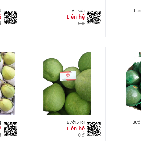
t
Vú sữa
Than
ệ
Liên hệ
đ
0 đ
g
Bưởi 5 roi
Bưởi
ệ
Liên hệ
đ
0 đ