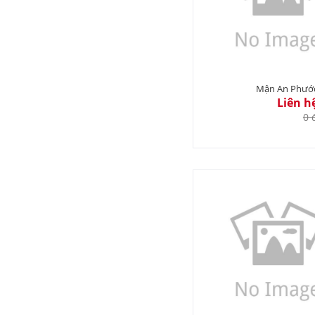
Mận An Phướ
Liên h
0 