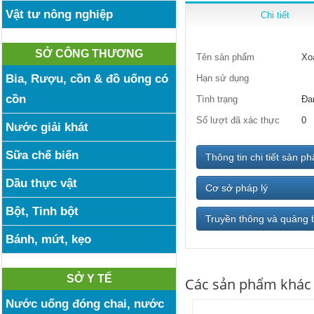
Vật tư nông nghiệp
Chi tiết
SỞ CÔNG THƯƠNG
Tên sản phẩm
Xo
Bia, Rượu, cồn & đồ uống có
Hạn sử dụng
cồn
Tình trạng
Đa
Số lượt đã xác thực
0
Nước giải khát
Sữa chế biến
Thông tin chi tiết sản p
Dầu thực vật
Cơ sở pháp lý
Bột, Tinh bột
Truyền thông và quảng 
Bánh, mứt, kẹo
SỞ Y TẾ
Các sản phẩm khác
Nước uống đóng chai, nước