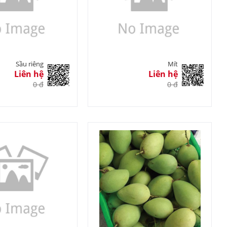
Sầu riêng
Mít
Liên hệ
Liên hệ
0 đ
0 đ