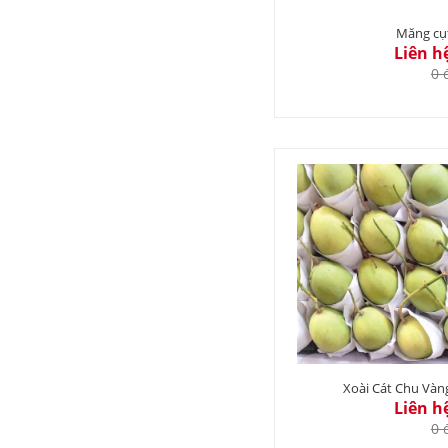
Măng cụ
Liên h
0 
Xoài Cát Chu Vàn
Liên h
0 