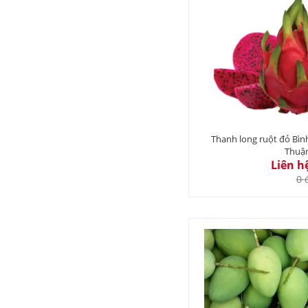
Thanh long ruột đỏ Bìn
Thuậ
Liên h
0 