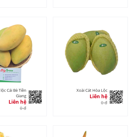
 lộc Cái Bè Tiền
Xoài Cát Hòa Lộc
Giang
Liên hệ
Liên hệ
0 đ
0 đ