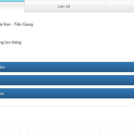
Liên hệ
ài Keo - Tiền Giang
ng lưu thông
hẩm
bá