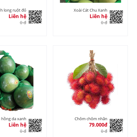
h long ruột đỏ
Xoài Cát Chu Xanh
Liên hệ
Liên hệ
0 đ
0 đ
 hồng da xanh
Chôm chôm nhãn
Liên hệ
79.000đ
0 đ
0 đ