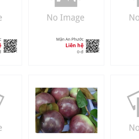
c
Mận An Phước
ệ
Liên hệ
đ
0 đ