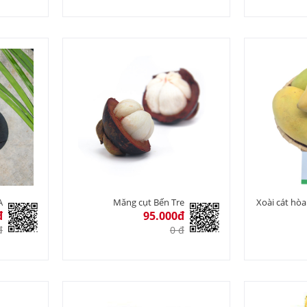
A
Măng cụt Bến Tre
Xoài cát hòa
đ
95.000đ
đ
0 đ