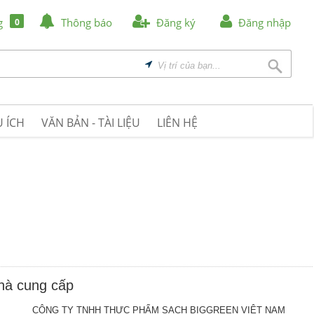
g
Thông báo
Đăng ký
Đăng nhập
0
 ÍCH
VĂN BẢN - TÀI LIỆU
LIÊN HỆ
nhà cung cấp
CÔNG TY TNHH THỰC PHẨM SẠCH BIGGREEN VIỆT NAM