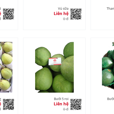
t
Vú sữa
Than
ệ
Liên hệ
đ
0 đ
g
Bưởi 5 roi
Bưởi
ệ
Liên hệ
đ
0 đ