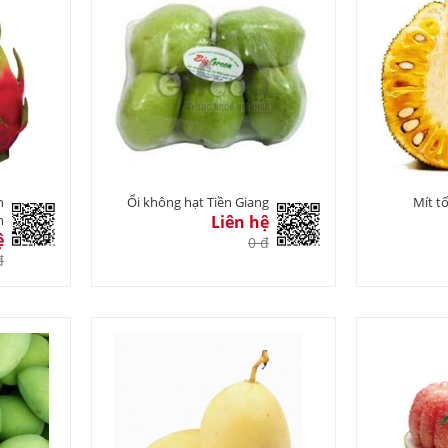
h
Ổi không hạt Tiền Giang
Mít t
n
Liên hệ
ệ
0 đ
đ