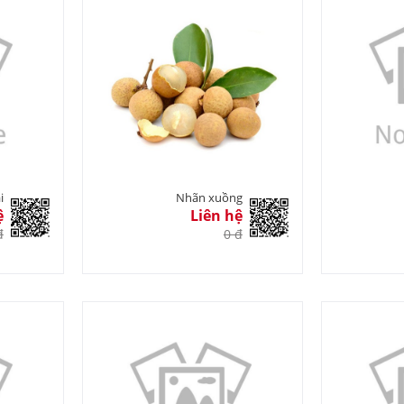
i
Nhãn xuồng
ệ
Liên hệ
đ
0 đ