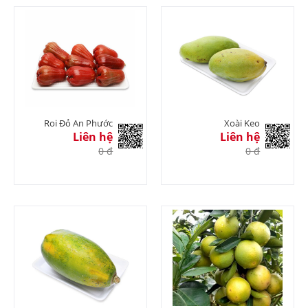
Roi Đỏ An Phước
Xoài Keo
Liên hệ
Liên hệ
0 đ
0 đ