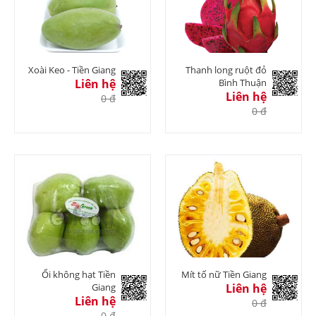
Xoài Keo - Tiền Giang
Thanh long ruột đỏ
Liên hệ
Bình Thuận
Liên hệ
0 đ
0 đ
Ổi không hạt Tiền
Mít tố nữ Tiền Giang
Giang
Liên hệ
Liên hệ
0 đ
0 đ